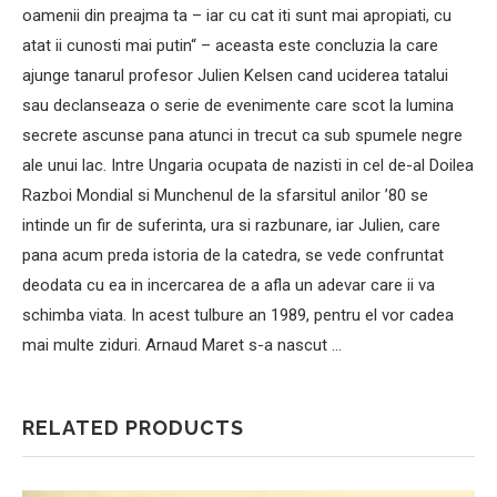
oamenii din preajma ta – iar cu cat iti sunt mai apropiati, cu
atat ii cunosti mai putin“ – aceasta este concluzia la care
ajunge tanarul profesor Julien Kelsen cand uciderea tatalui
sau declanseaza o serie de evenimente care scot la lumina
secrete ascunse pana atunci in trecut ca sub spumele negre
ale unui lac. Intre Ungaria ocupata de nazisti in cel de-al Doilea
Razboi Mondial si Munchenul de la sfarsitul anilor ’80 se
intinde un fir de suferinta, ura si razbunare, iar Julien, care
pana acum preda istoria de la catedra, se vede confruntat
deodata cu ea in incercarea de a afla un adevar care ii va
schimba viata. In acest tulbure an 1989, pentru el vor cadea
mai multe ziduri. Arnaud Maret s-a nascut …
RELATED PRODUCTS