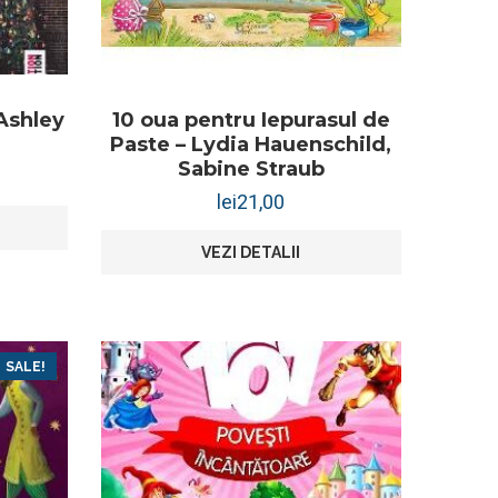
 Ashley
10 oua pentru Iepurasul de
Paste – Lydia Hauenschild,
Sabine Straub
lei
21,00
VEZI DETALII
SALE!