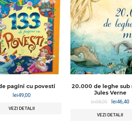
de pagini cu povesti
20.000 de leghe sub 
Jules Verne
lei
49,00
lei
46,40
lei
58,00
VEZI DETALII
VEZI DETALII