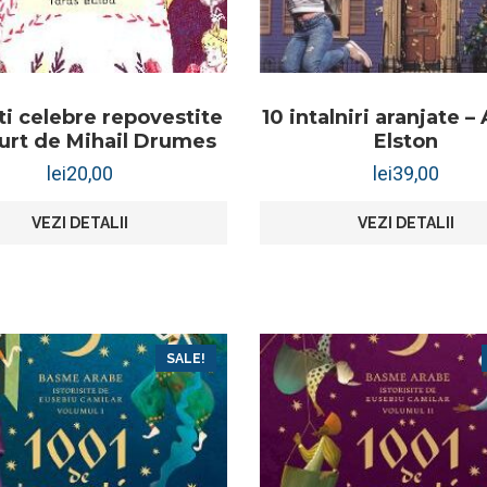
ti celebre repovestite
10 intalniri aranjate –
urt de Mihail Drumes
Elston
lei
20,00
lei
39,00
VEZI DETALII
VEZI DETALII
SALE!