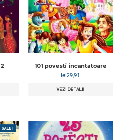
.2
101 povesti incantatoare
lei
29,91
VEZI DETALII
SALE!