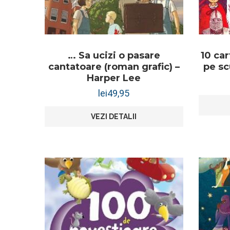
… Sa ucizi o pasare
10 car
cantatoare (roman grafic) –
pe sc
Harper Lee
lei
49,95
VEZI DETALII