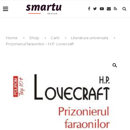
Home
Shop
Carti
Literatura universala
Prizonierul faraonilor – H.P. Lovecraft