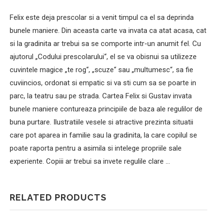
Felix este deja prescolar si a venit timpul ca el sa deprinda
bunele maniere. Din aceasta carte va invata ca atat acasa, cat
si la gradinita ar trebui sa se comporte intr-un anumit fel. Cu
ajutorul „Codului prescolarului“, el se va obisnui sa utilizeze
cuvintele magice „te rog“, „scuze“ sau „multumesc“, sa fie
cuviincios, ordonat si empatic si va sti cum sa se poarte in
parc, la teatru sau pe strada. Cartea Felix si Gustav invata
bunele maniere contureaza principiile de baza ale regulilor de
buna purtare. Ilustratiile vesele si atractive prezinta situatii
care pot aparea in familie sau la gradinita, la care copilul se
poate raporta pentru a asimila si intelege propriile sale
experiente. Copiii ar trebui sa invete regulile clare …
RELATED PRODUCTS