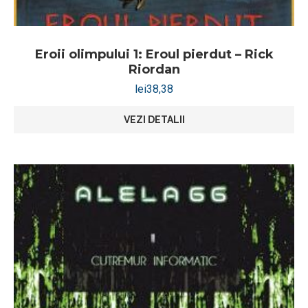
Eroii olimpului 1: Eroul pierdut – Rick
Riordan
lei
38,38
VEZI DETALII