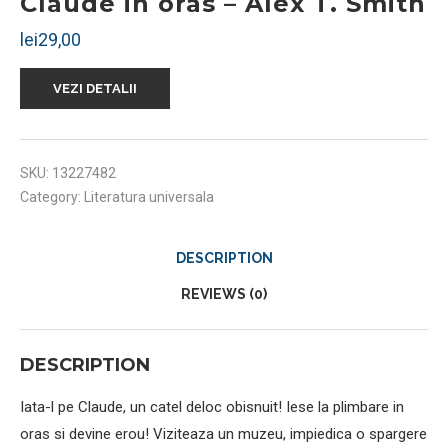
Claude in oras – Alex T. Smith
lei
29,00
VEZI DETALII
SKU:
13227482
Category:
Literatura universala
DESCRIPTION
REVIEWS (0)
DESCRIPTION
Iata-l pe Claude, un catel deloc obisnuit! Iese la plimbare in
oras si devine erou! Viziteaza un muzeu, impiedica o spargere