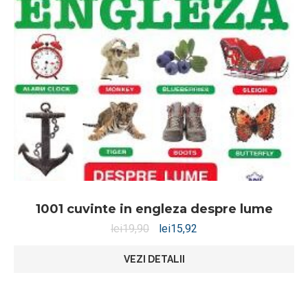
1001 cuvinte in engleza despre lume
lei
19,90
lei
15,92
VEZI DETALII