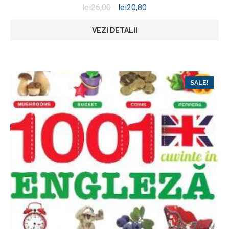
lei
26,00
lei
20,80
VEZI DETALII
SALE!