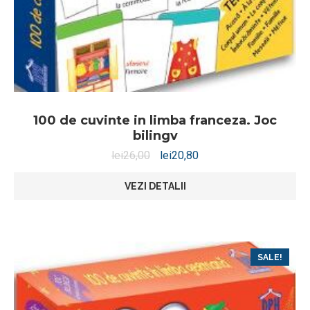
100 de cuvinte in limba franceza. Joc
bilingv
lei
26,00
lei
20,80
VEZI DETALII
SALE!