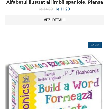
Alfabetul ilustrat al limbii spaniole. Plansa
lei
14,00
lei
11,20
VEZI DETALII
SALE!