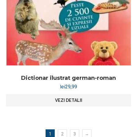
Dictionar ilustrat german-roman
lei
29,99
VEZI DETALII
1
2
3
→