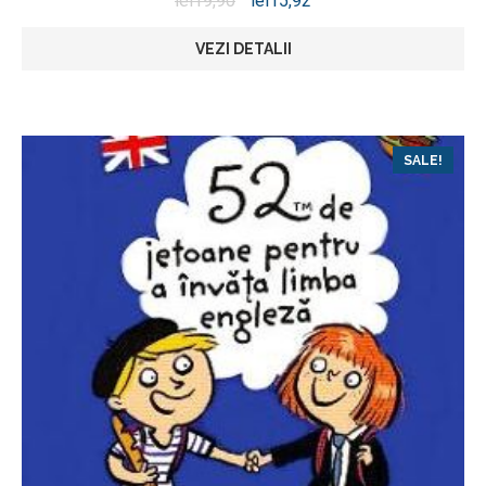
lei
19,90
lei
15,92
VEZI DETALII
SALE!