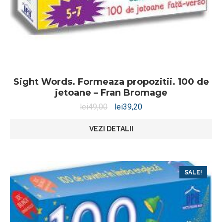
Sight Words. Formeaza propozitii. 100 de
jetoane – Fran Bromage
lei
49,00
lei
39,20
VEZI DETALII
SALE!