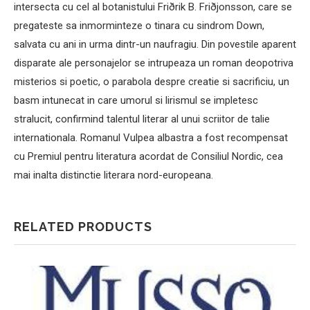
intersecta cu cel al botanistului Friðrik B. Friðjonsson, care se
pregateste sa inmorminteze o tinara cu sindrom Down,
salvata cu ani in urma dintr-un naufragiu. Din povestile aparent
disparate ale personajelor se intrupeaza un roman deopotriva
misterios si poetic, o parabola despre creatie si sacrificiu, un
basm intunecat in care umorul si lirismul se impletesc
stralucit, confirmind talentul literar al unui scriitor de talie
internationala. Romanul Vulpea albastra a fost recompensat
cu Premiul pentru literatura acordat de Consiliul Nordic, cea
mai inalta distinctie literara nord-europeana.
RELATED PRODUCTS