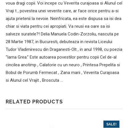
voua dragi copii. Voi incepe cu Veverita curajoasa si Alunul cel
Vraji t , povestea unei veverite care, ar face orice pentru a-si
ajuta prietenii la nevoie. Neinfricata, ea este dispusa sa isi dea
chiar si viata pentru cei apropiati. Va reusi ea oare sa isi
salveze suratele?! Delia Manuela Codin-Zorzoliu, nascuta pe
28 Martie 1987, in Bucuresti, debuteaza in revista Liceului
Tudor Vladimirescu din Draganesti-Olt , in anul 1998, cu poezia
“Iarna Grea.” Este autoarea povestilor pentru copii Cel de-al
cincilea anotimp , Calatorie cu un neuro , Printesa Prepelita si
Bobul de Porumb Fermecat , Zana marii , Veverita Curajoasa
si Alunul cel Vrajit , Broscuta …
RELATED PRODUCTS
SALE!