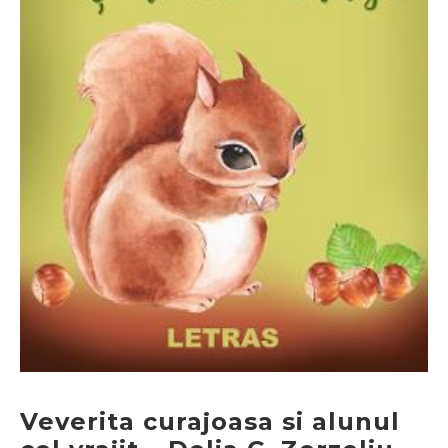
Veverita curajoasa si alunul