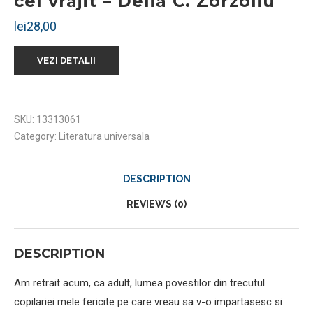
cel vrajit – Delia C. Zorzoliu
lei
28,00
VEZI DETALII
SKU:
13313061
Category:
Literatura universala
DESCRIPTION
REVIEWS (0)
DESCRIPTION
Am retrait acum, ca adult, lumea povestilor din trecutul
copilariei mele fericite pe care vreau sa v-o impartasesc si