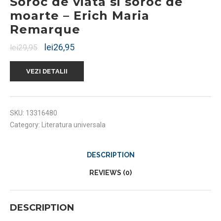
Soroc de viata si soroc de
moarte – Erich Maria
Remarque
lei
26,95
lei
29,95
VEZI DETALII
SKU:
13316480
Category:
Literatura universala
DESCRIPTION
REVIEWS (0)
DESCRIPTION