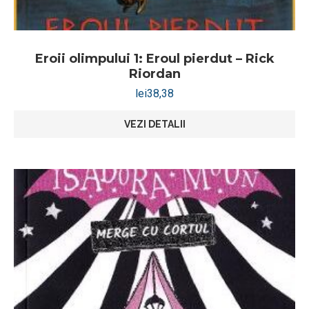
Eroii olimpului 1: Eroul pierdut – Rick
Riordan
lei
38,38
VEZI DETALII