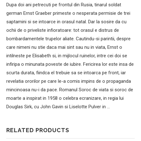
Dupa doi ani petrecuti pe frontul din Rusia, tinarul soldat
german Ernst Graeber primeste o nesperata permisie de trei
saptamini si se intoarce in orasul natal. Dar la sosire da cu
ochii de o priveliste infioratoare: tot orasul e distrus de
bombardamentele trupelor aliate. Cautindu-si parintii, despre
care nimeni nu stie daca mai sint sau nu in viata, Ernst o
intilneste pe Elisabeth si, in mijlocul ruinelor, intre cei doi se
infiripa o minunata poveste de iubire. Fericirea lor este insa de
scurta durata, fiindca el trebuie sa se intoarca pe front, iar
revelatia ororilor pe care le-a comis impins de o propaganda
mincinoasa nu-i da pace. Romanul Soroc de viata si soroc de
moarte a inspirat in 1958 o celebra ecranizare, in regia lui
Douglas Sirk, cu John Gavin si Liselotte Pulver in …
RELATED PRODUCTS