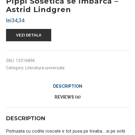
Pippi Sosetica se imbarca –
Astrid Lindgren
lei
34,34
VEZI DETALII
SKU:
13316896
Category:
Literatura universala
DESCRIPTION
REVIEWS (0)
DESCRIPTION
Pistruiata cu codite roscate e tot pusa pe treaba… si pe sotii.