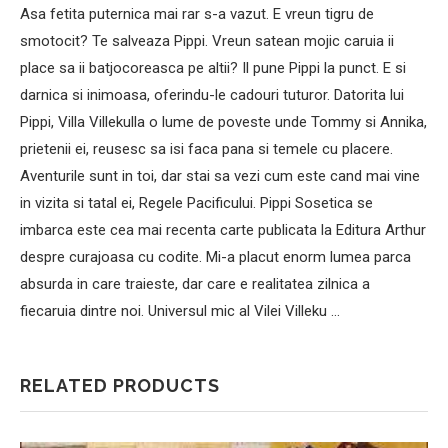
Asa fetita puternica mai rar s-a vazut. E vreun tigru de
smotocit? Te salveaza Pippi. Vreun satean mojic caruia ii
place sa ii batjocoreasca pe altii? Il pune Pippi la punct. E si
darnica si inimoasa, oferindu-le cadouri tuturor. Datorita lui
Pippi, Villa Villekulla o lume de poveste unde Tommy si Annika,
prietenii ei, reusesc sa isi faca pana si temele cu placere.
Aventurile sunt in toi, dar stai sa vezi cum este cand mai vine
in vizita si tatal ei, Regele Pacificului. Pippi Sosetica se
imbarca este cea mai recenta carte publicata la Editura Arthur
despre curajoasa cu codite. Mi-a placut enorm lumea parca
absurda in care traieste, dar care e realitatea zilnica a
fiecaruia dintre noi. Universul mic al Vilei Villeku …
RELATED PRODUCTS