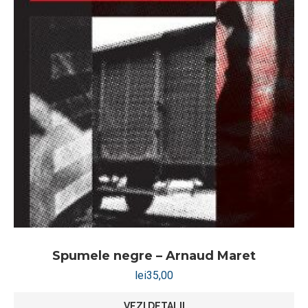
Spumele negre – Arnaud Maret
lei
35,00
VEZI DETALII