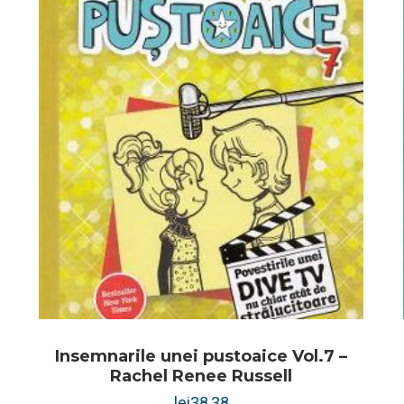
Insemnarile unei pustoaice Vol.7 –
Rachel Renee Russell
lei
38,38