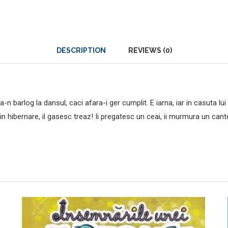
DESCRIPTION
REVIEWS (0)
-n barlog la dansul, caci afara-i ger cumplit. E iarna, iar in casuta lu
ja in hibernare, il gasesc treaz! Ii pregatesc un ceai, ii murmura un c