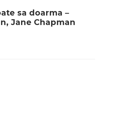
oate sa doarma –
on, Jane Chapman