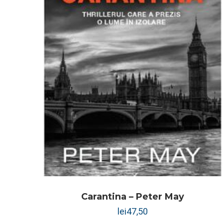
Carantina – Peter May
lei
47,50