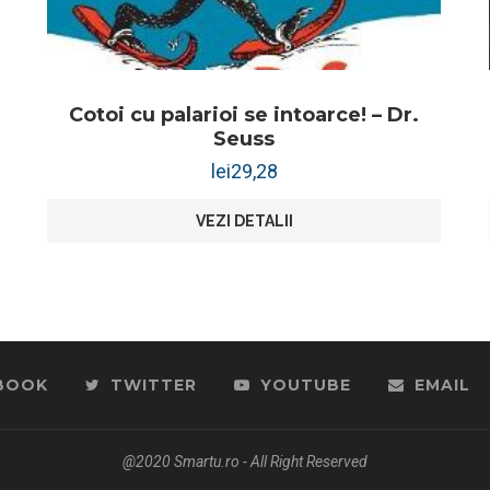
Cotoi cu palarioi se intoarce! – Dr.
Seuss
lei
29,28
VEZI DETALII
BOOK
TWITTER
YOUTUBE
EMAIL
@2020 Smartu.ro - All Right Reserved