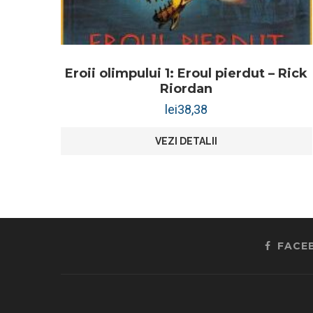
Eroii olimpului 1: Eroul pierdut – Rick
Riordan
lei
38,38
VEZI DETALII
FACE