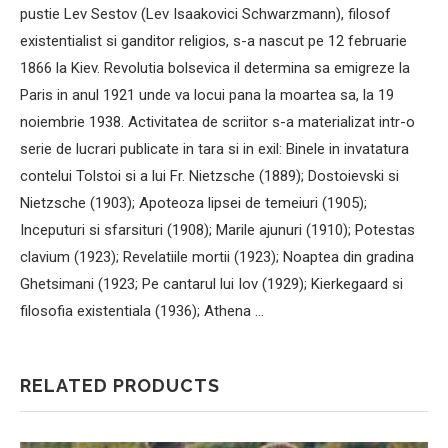
pustie Lev Sestov (Lev Isaakovici Schwarzmann), filosof
existentialist si ganditor religios, s-a nascut pe 12 februarie
1866 la Kiev. Revolutia bolsevica il determina sa emigreze la
Paris in anul 1921 unde va locui pana la moartea sa, la 19
noiembrie 1938. Activitatea de scriitor s-a materializat intr-o
serie de lucrari publicate in tara si in exil: Binele in invatatura
contelui Tolstoi si a lui Fr. Nietzsche (1889); Dostoievski si
Nietzsche (1903); Apoteoza lipsei de temeiuri (1905);
Inceputuri si sfarsituri (1908); Marile ajunuri (1910); Potestas
clavium (1923); Revelatiile mortii (1923); Noaptea din gradina
Ghetsimani (1923; Pe cantarul lui Iov (1929); Kierkegaard si
filosofia existentiala (1936); Athena …
RELATED PRODUCTS