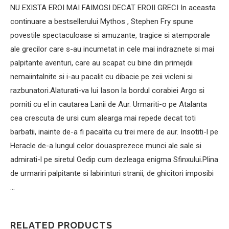
NU EXISTA EROI MAI FAIMOSI DECAT EROII GRECI In aceasta
continuare a bestsellerului Mythos , Stephen Fry spune
povestile spectaculoase si amuzante, tragice si atemporale
ale grecilor care s-au incumetat in cele mai indraznete si mai
palpitante aventuri, care au scapat cu bine din primejdii
nemaiintalnite si i-au pacalit cu dibacie pe zeii vicleni si
razbunatori.Alaturati-va lui Iason la bordul corabiei Argo si
porniti cu el in cautarea Lanii de Aur. Urmariti-o pe Atalanta
cea crescuta de ursi cum alearga mai repede decat toti
barbatii, inainte de-a fi pacalita cu trei mere de aur. Insotiti-l pe
Heracle de-a lungul celor douasprezece munci ale sale si
admirati-l pe siretul Oedip cum dezleaga enigma Sfinxului.Plina
de urmariri palpitante si labirinturi stranii, de ghicitori imposibi
…
RELATED PRODUCTS