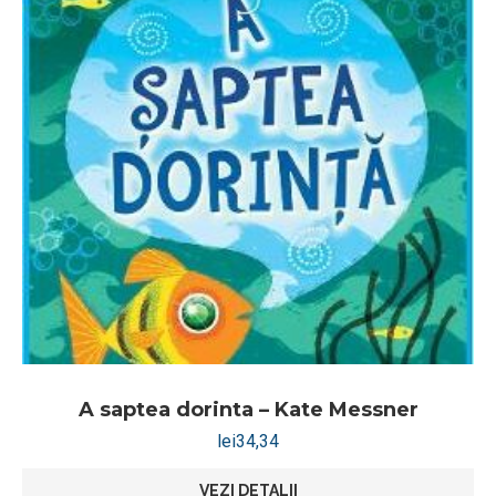
A saptea dorinta – Kate Messner
lei
34,34
VEZI DETALII