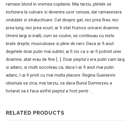
ramase blond in vremea copilariei. Mai tarziu, pletele se
inchisera la culoare si devenira usor cenusii, dar ramasesera
ondulate si stralucitoare. Cat despre gat, nici prea firav, nici
prea lung, nici prea scurt, ar fi stat frumos oricarei doamne.
Umerii largi si inalti, cum se cuvine, se continuau cu niste
brate drepte, musculoase si pline de nerv. Daca ar fi avut
degetele doar putin mai subtiri, ai fi zis ca s-ar fi potrivit unei
doamne, atat erau de fine […]. Doar pieptul ii era putin cam larg
si adanc, si multi socoteau ca, daca l-ar fi avut mai putin
adanc, l-ai fi privit cu mai multa placere. Regina Guenievre
obisnuia sa zica, mai tarziu, ca daca Bunul Dumnezeu a
hotarat sa ii faca astfel pieptul a fost pentr …
RELATED PRODUCTS