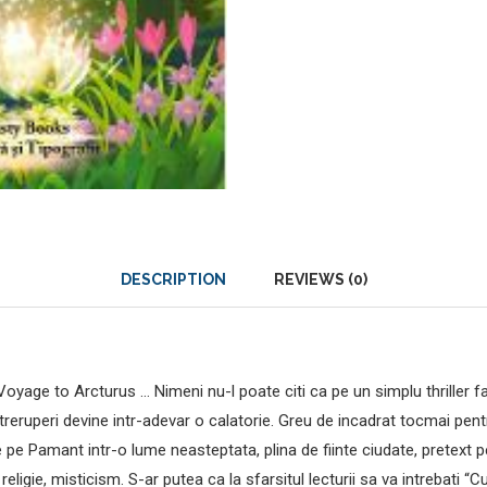
DESCRIPTION
REVIEWS (0)
Voyage to Arcturus … Nimeni nu-l poate citi ca pe un simplu thriller fara
intreruperi devine intr-adevar o calatorie. Greu de incadrat tocmai pentr
 pe Pamant intr-o lume neasteptata, plina de fiinte ciudate, pretext pe
 religie, misticism. S-ar putea ca la sfarsitul lecturii sa va intrebati