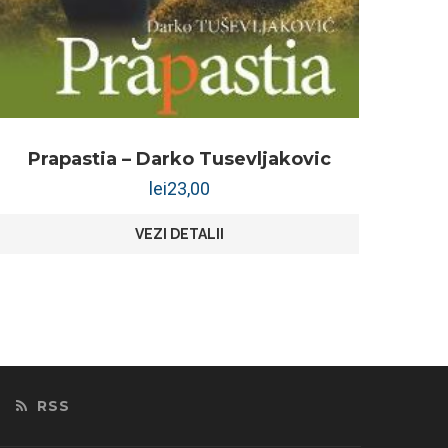
Prapastia – Darko Tusevljakovic
lei
23,00
VEZI DETALII
RSS