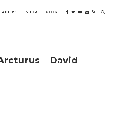
 ACTIVE
SHOP
BLOG
 Arcturus – David