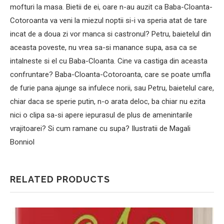
mofturi la masa. Bietii de ei, oare n-au auzit ca Baba-Cloanta-
Cotoroanta va veni la miezul noptii si-i va speria atat de tare
incat de a doua zi vor manca si castronul? Petru, baietelul din
aceasta poveste, nu vrea sa-si manance supa, asa ca se
intalneste si el cu Baba-Cloanta. Cine va castiga din aceasta
confruntare? Baba-Cloanta-Cotoroanta, care se poate umfla
de furie pana ajunge sa infulece norii, sau Petru, baietelul care,
chiar daca se sperie putin, n-o arata deloc, ba chiar nu ezita
nici o clipa sa-si apere iepurasul de plus de amenintarile
vrajitoarei? Si cum ramane cu supa? Ilustratii de Magali
Bonniol
RELATED PRODUCTS