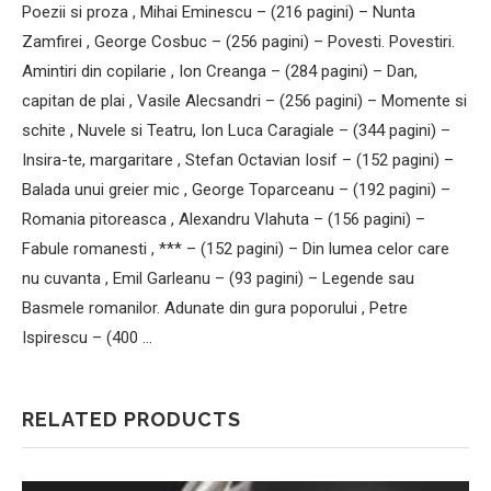
Poezii si proza , Mihai Eminescu – (216 pagini) – Nunta
Zamfirei , George Cosbuc – (256 pagini) – Povesti. Povestiri.
Amintiri din copilarie , Ion Creanga – (284 pagini) – Dan,
capitan de plai , Vasile Alecsandri – (256 pagini) – Momente si
schite , Nuvele si Teatru, Ion Luca Caragiale – (344 pagini) –
Insira-te, margaritare , Stefan Octavian Iosif – (152 pagini) –
Balada unui greier mic , George Toparceanu – (192 pagini) –
Romania pitoreasca , Alexandru Vlahuta – (156 pagini) –
Fabule romanesti , *** – (152 pagini) – Din lumea celor care
nu cuvanta , Emil Garleanu – (93 pagini) – Legende sau
Basmele romanilor. Adunate din gura poporului , Petre
Ispirescu – (400 …
RELATED PRODUCTS