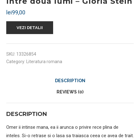
Intre doua lumi – Gloria Stein
lei
99,00
VEZI DETALII
SKU:
13326854
Category:
Literatura romana
DESCRIPTION
REVIEWS (0)
DESCRIPTION
Omer ii intinse mana, ea ii arunca o privire rece plina de
inteles. Si-o retrase si o lasa sa traiasca ceea ce avea de trait.