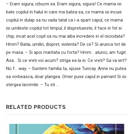
– Eram sigura, izbucni ea. Eram sigura, sigura! Ce mama isi
bate copilul in halul in care ma batea ea, ce mama isi incuie
copilul in dulap sa nu vada tatal ca i-a spart capul, ce mama
isi umileste copilul tot timpul, il dispretuieste, il face in fel si
chip, incat acel copil sa nu mai aiba incredere in el niciodata?
Hmm? Batai, umiliri, dispret, violenta? De ce? Si arunca tot de
pe masa. – Si apoi maritata cu forta? Hmm… atunci, am fugit.
Asa… Si ce vreti voi acum? striga ea la ei. Ce vreti? Sa va iert?
No f… way. – Suntem familia ta, spuse Tuncay. Anne nu putea
sa vorbeasca, doar plangea. Omer puse capul in pamant Si isi
stergea lacrimile. – Tu sti …
RELATED PRODUCTS