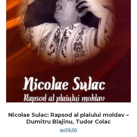
Nicolae Sulac: Rapsod al plaiului moldav –
Dumitru Blajinu, Tudor Colac
lei
59,00