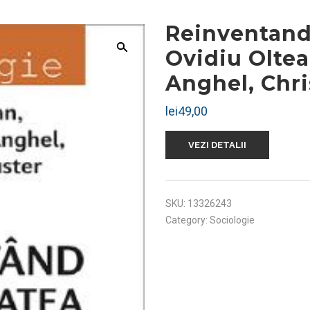
Reinventand
Ovidiu Olte
Anghel, Chri
lei
49,00
VEZI DETALII
SKU:
13326243
Category:
Sociologie