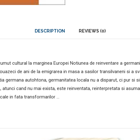
DESCRIPTION
REVIEWS (0)
rumut cultural la marginea Europei Notiunea de reinventare a germanita
douazeci de ani de la emigrarea in masa a sasilor transilvaneni si a sv
tia germana autohtona, germanitatea locala nu a disparut, ci pur si s
nci cand nu mai exista, este reinventata, reinterpretata si asumata s
locale in fata transformarilor …