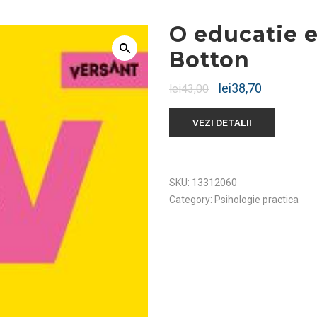
O educatie e
Botton
lei
38,70
lei
43,00
VEZI DETALII
SKU:
13312060
Category:
Psihologie practica