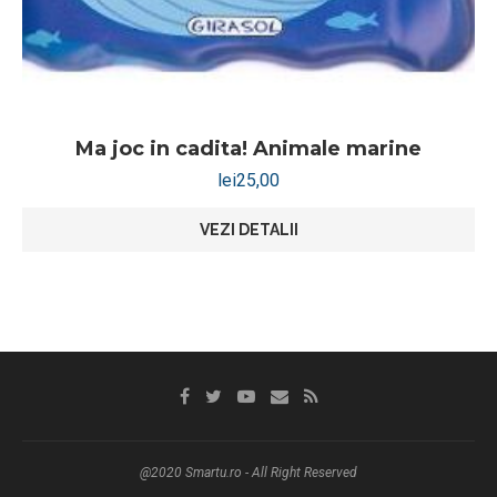
Ma joc in cadita! Animale marine
lei
25,00
VEZI DETALII
@2020 Smartu.ro - All Right Reserved