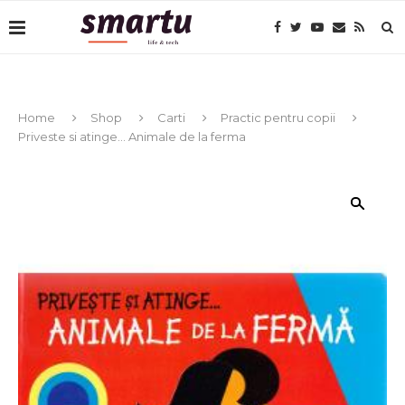
Home
Shop
Carti
Practic pentru copii
Priveste si atinge… Animale de la ferma