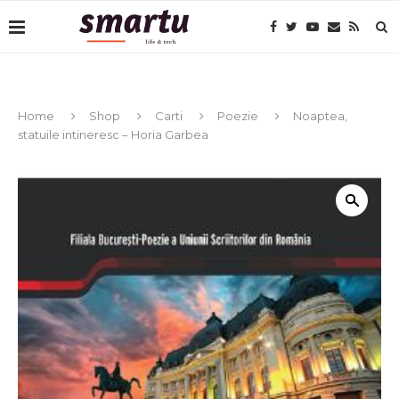
Home
Shop
Carti
Poezie
Noaptea,
statuile intineresc – Horia Garbea