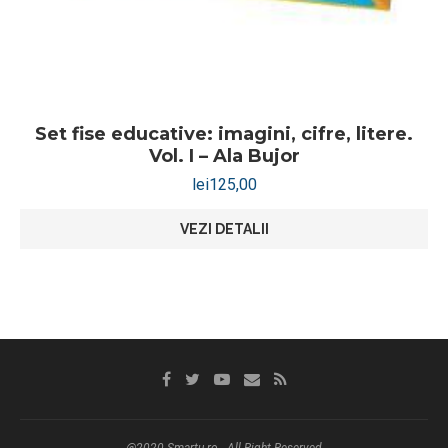
Set fise educative: imagini, cifre, litere.
Vol. I – Ala Bujor
lei
125,00
VEZI DETALII
@2020 Smartu.ro - All Right Reserved