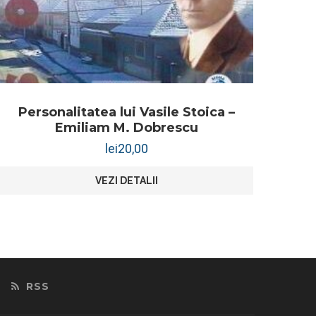
Personalitatea lui Vasile Stoica –
Emiliam M. Dobrescu
lei
20,00
VEZI DETALII
RSS