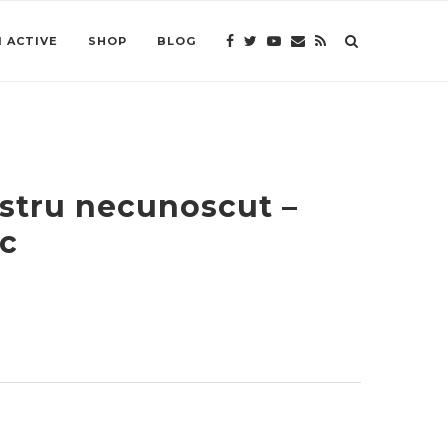
 ACTIVE
SHOP
BLOG
ostru necunoscut –
ic