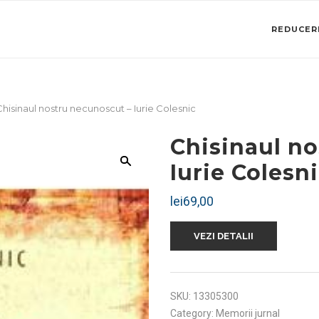
REDUCERI
Chisinaul nostru necunoscut – Iurie Colesnic
Chisinaul n
Iurie Colesn
lei
69,00
VEZI DETALII
SKU:
13305300
Category:
Memorii jurnal