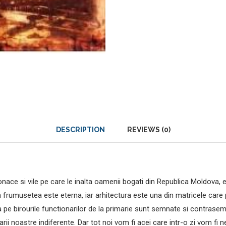
DESCRIPTION
REVIEWS (0)
onace si vile pe care le inalta oamenii bogati din Republica Moldova, ex
ca frumusetea este eterna, iar arhitectura este una din matricele car
a pe birourile functionarilor de la primarie sunt semnate si contras
ii noastre indiferente. Dar tot noi vom fi acei care intr-o zi vom fi