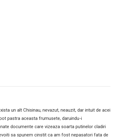
ista un alt Chisinau, nevazut, neauzit, dar intuit de acei
e pot pastra aceasta frumusete, daruindu-i
emnate documente care vizeaza soarta putinelor cladiri
 nevoiti sa spunem cinstit ca am fost nepasatori fata de