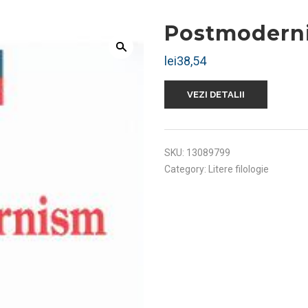
Postmoderni
lei
38,54
VEZI DETALII
SKU:
13089799
Category:
Litere filologie