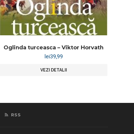
Oglinda turceasca – Viktor Horvath
lei
39,99
VEZI DETALII
RSS