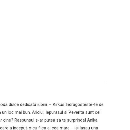
 oda dulce dedicata iubirii. – Kirkus Indragosteste-te de
n loc mai bun. Ariciul, Iepurasul si Veverita sunt cei
Dar cine? Raspunsul s-ar putea sa te surprinda! Anika
care a inceput-o cu fiica ei cea mare – isi lasau una