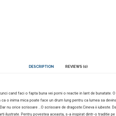
DESCRIPTION
REVIEWS (0)
unci cand faci o fapta buna vei porni o reactie in lant de bunatate. O
a ca o inima mica poate face un drum lung pentru ca lumea sa devina u
e. Dar nu orice scrisoare …O scrisoare de dragoste.Cineva ii iubeste. 
ilustrate. Pentru povestea aceasta, s-a inspirat dintr-o traditie pe 