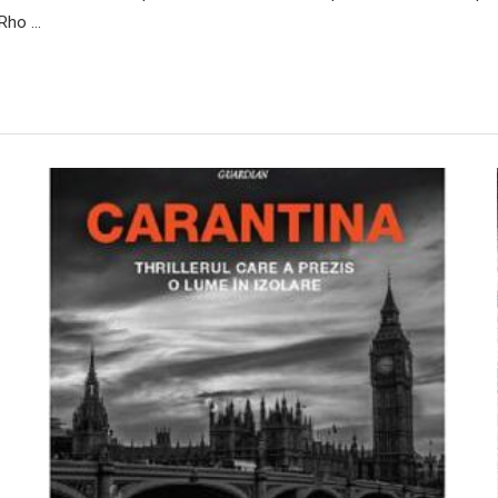
 Rho …