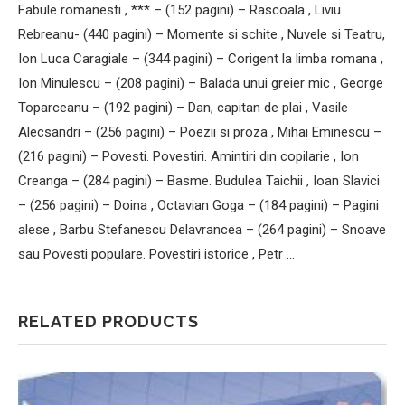
Fabule romanesti , *** – (152 pagini) – Rascoala , Liviu
Rebreanu- (440 pagini) – Momente si schite , Nuvele si Teatru,
Ion Luca Caragiale – (344 pagini) – Corigent la limba romana ,
Ion Minulescu – (208 pagini) – Balada unui greier mic , George
Toparceanu – (192 pagini) – Dan, capitan de plai , Vasile
Alecsandri – (256 pagini) – Poezii si proza , Mihai Eminescu –
(216 pagini) – Povesti. Povestiri. Amintiri din copilarie , Ion
Creanga – (284 pagini) – Basme. Budulea Taichii , Ioan Slavici
– (256 pagini) – Doina , Octavian Goga – (184 pagini) – Pagini
alese , Barbu Stefanescu Delavrancea – (264 pagini) – Snoave
sau Povesti populare. Povestiri istorice , Petr …
RELATED PRODUCTS