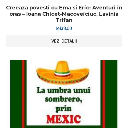
Creeaza povesti cu Ema si Eric: Aventuri in
oras – Ioana Chicet-Macoveiciuc, Lavinia
Trifan
lei
38,00
VEZI DETALII