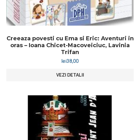
Creeaza povesti cu Ema si Eric: Aventuri in
oras – Ioana Chicet-Macoveiciuc, Lavinia
Trifan
lei
38,00
VEZI DETALII