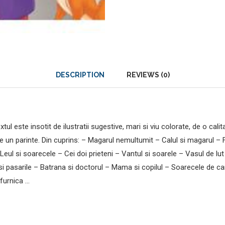
DESCRIPTION
REVIEWS (0)
tul este insotit de ilustratii sugestive, mari si viu colorate, de o cal
 de un parinte. Din cuprins: – Magarul nemultumit – Calul si magarul – 
 – Leul si soarecele – Cei doi prieteni – Vantul si soarele – Vasul de l
 si pasarile – Batrana si doctorul – Mama si copilul – Soarecele de 
 furnica …