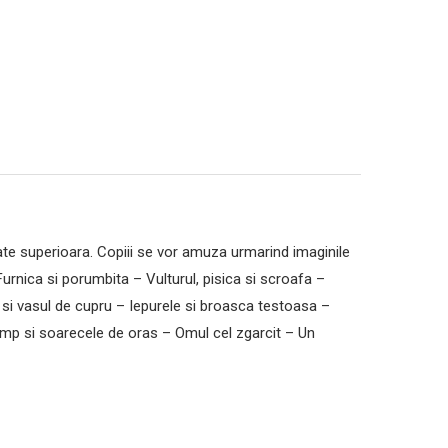
itate superioara. Copiii se vor amuza urmarind imaginile
Furnica si porumbita – Vulturul, pisica si scroafa –
ut si vasul de cupru – Iepurele si broasca testoasa –
camp si soarecele de oras – Omul cel zgarcit – Un