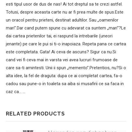
esti tipul usor de dus de nas! Ai tot dreptul sa te crezi astfel.
Totusi, despre aceasta carte nu ar fi prea multe de spus.Este
un oracol pentru prieteni, destinat adultilor. Sau „oamenilor
mari”.Dar cand putem spune cu adevarat ca suntem „mari”?Le
dai cartea prietenilor tai, ei raspund la intrebarile (uneori
jenante) pe care le pui si ti-o inapoiaza. Repeta pana ce cartea
este completata. Gata! Ai ceva de ascuns? Sigur ca nu.Si
cand vei fi ceva mai in varsta vei avea lucruri frumoase de
care sa-ti amintesti. Unii ii spun „memento”.Pretentios, nu?Si o
alta idee, la fel de draguta: dupa ce ai completat cartea, fa-o
cadou sau pune-o in toaleta sa aiba si musafirii ce sa faca in
caz ca… …
RELATED PRODUCTS