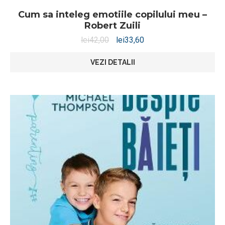
Cum sa inteleg emotiile copilului meu –
Robert Zuili
lei
42,00
lei
33,60
VEZI DETALII