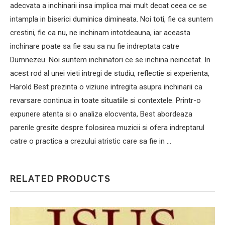
adecvata a inchinarii insa implica mai mult decat ceea ce se
intampla in biserici duminica dimineata. Noi toti, fie ca suntem
crestini, fie ca nu, ne inchinam intotdeauna, iar aceasta
inchinare poate sa fie sau sa nu fie indreptata catre
Dumnezeu. Noi suntem inchinatori ce se inchina neincetat. In
acest rod al unei vieti intregi de studiu, reflectie si experienta,
Harold Best prezinta o viziune intregita asupra inchinarii ca
revarsare continua in toate situatiile si contextele. Printr-o
expunere atenta si o analiza elocventa, Best abordeaza
parerile gresite despre folosirea muzicii si ofera indreptarul
catre o practica a crezului atristic care sa fie in …
RELATED PRODUCTS