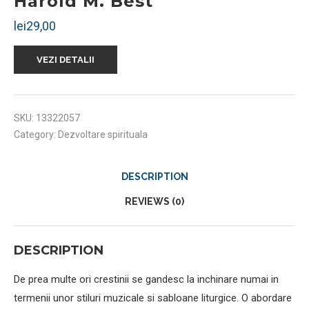
Harold M. Best
lei
29,00
VEZI DETALII
SKU:
13322057
Category:
Dezvoltare spirituala
DESCRIPTION
REVIEWS (0)
DESCRIPTION
De prea multe ori crestinii se gandesc la inchinare numai in
termenii unor stiluri muzicale si sabloane liturgice. O abordare