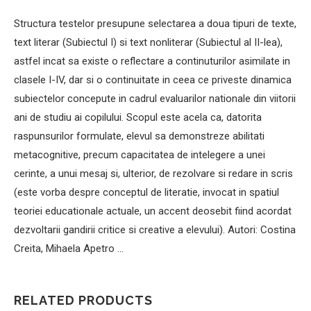
Structura testelor presupune selectarea a doua tipuri de texte,
text literar (Subiectul I) si text nonliterar (Subiectul al II-lea),
astfel incat sa existe o reflectare a continuturilor asimilate in
clasele I-IV, dar si o continuitate in ceea ce priveste dinamica
subiectelor concepute in cadrul evaluarilor nationale din viitorii
ani de studiu ai copilului. Scopul este acela ca, datorita
raspunsurilor formulate, elevul sa demonstreze abilitati
metacognitive, precum capacitatea de intelegere a unei
cerinte, a unui mesaj si, ulterior, de rezolvare si redare in scris
(este vorba despre conceptul de literatie, invocat in spatiul
teoriei educationale actuale, un accent deosebit fiind acordat
dezvoltarii gandirii critice si creative a elevului). Autori: Costina
Creita, Mihaela Apetro …
RELATED PRODUCTS