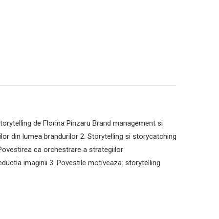
i storytelling de Florina Pinzaru Brand management si
or din lumea brandurilor 2. Storytelling si storycatching
Povestirea ca orchestrare a strategiilor
uctia imaginii 3. Povestile motiveaza: storytelling