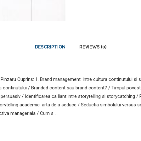
DESCRIPTION
REVIEWS (0)
ina Pinzaru Cuprins: 1. Brand management: intre cultura continutului s
ura continutului / Branded content sau brand content? / Timpul povestil
uasiv / Identificarea ca liant intre storytelling si storycatching / 
orytelling academic: arta de a seduce / Seductia simbolului versus sed
ctiva manageriala / Cum s …