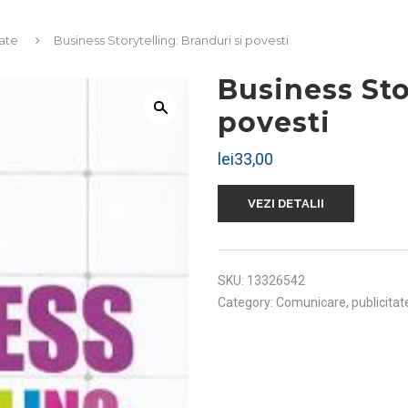
ate
Business Storytelling: Branduri si povesti
Business Sto
povesti
lei
33,00
VEZI DETALII
SKU:
13326542
Category:
Comunicare, publicitat