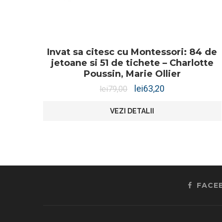
Invat sa citesc cu Montessori: 84 de
jetoane si 51 de tichete – Charlotte
Poussin, Marie Ollier
lei
63,20
lei
79,00
VEZI DETALII
FACE