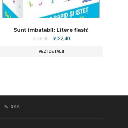
Sunt imbatabil: Litere flash!
lei
22,40
lei
28,00
VEZI DETALII
RSS