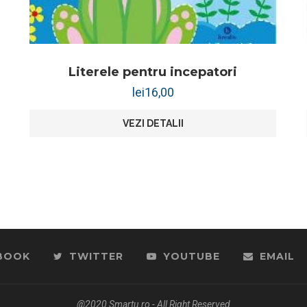
Literele pentru incepatori
lei
16,00
VEZI DETALII
BOOK
TWITTER
YOUTUBE
EMAIL
@2020 Smartu.ro - All Right Reserved