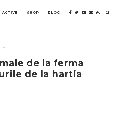
 ACTIVE
SHOP
BLOG
ica
male de la ferma
rile de la hartia