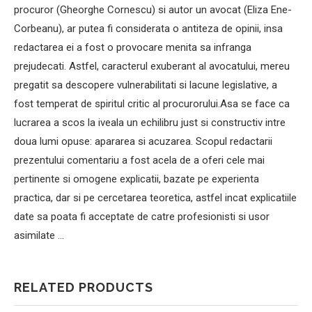
procuror (Gheorghe Cornescu) si autor un avocat (Eliza Ene-
Corbeanu), ar putea fi considerata o antiteza de opinii, insa
redactarea ei a fost o provocare menita sa infranga
prejudecati. Astfel, caracterul exuberant al avocatului, mereu
pregatit sa descopere vulnerabilitati si lacune legislative, a
fost temperat de spiritul critic al procurorului.Asa se face ca
lucrarea a scos la iveala un echilibru just si constructiv intre
doua lumi opuse: apararea si acuzarea. Scopul redactarii
prezentului comentariu a fost acela de a oferi cele mai
pertinente si omogene explicatii, bazate pe experienta
practica, dar si pe cercetarea teoretica, astfel incat explicatiile
date sa poata fi acceptate de catre profesionisti si usor
asimilate …
RELATED PRODUCTS