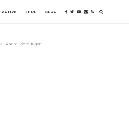
 ACTIVE
SHOP
BLOG
0 – Andrei Viorel Iugan