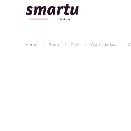
Home
Shop
Carti
Carte juridica
C