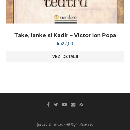
Take, Ianke si Kadir – Victor Ion Popa
lei
22,00
VEZI DETALII
@2020 Smartu.ro - All Right Reserved