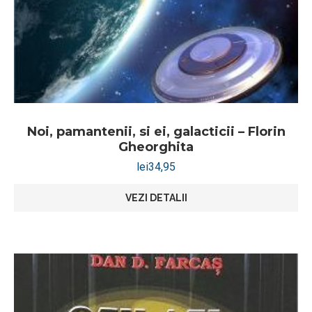
Noi, pamantenii, si ei, galacticii – Florin
Gheorghita
lei
34,95
VEZI DETALII