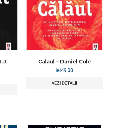
.J.
Calaul – Daniel Cole
lei
49,00
VEZI DETALII