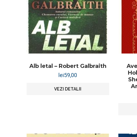
Alb letal – Robert Galbraith
Ave
Hol
lei
59,00
Sh
A
VEZI DETALII