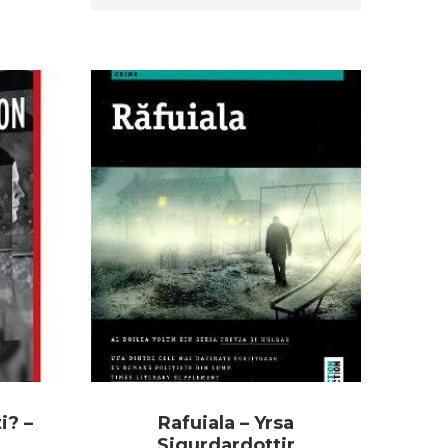
i? –
Rafuiala – Yrsa
Sigurdardottir