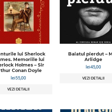
nturile lui Sherlock
Baiatul pierdut – M
mes. Memoriile lui
Arlidge
erlock Holmes – Sir
lei
45,00
rthur Conan Doyle
lei
55,00
VEZI DETALII
VEZI DETALII