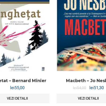
etat – Bernard Minier
Macbeth – Jo Nes
lei
55,00
lei
51,30
lei
54,00
VEZI DETALII
VEZI DETALII