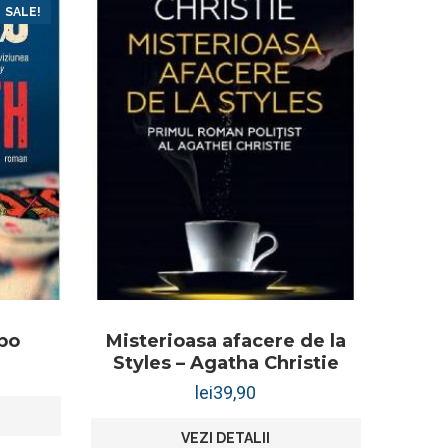
SALE!
bo
Misterioasa afacere de la
Styles – Agatha Christie
lei
39,90
VEZI DETALII