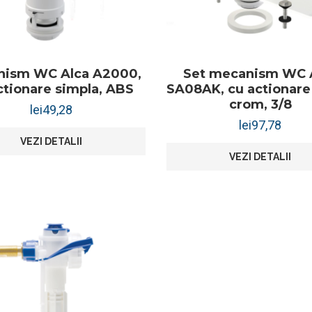
nism WC Alca A2000,
Set mecanism WC 
ctionare simpla, ABS
SA08AK, cu actionare
crom, 3/8
lei
49,28
lei
97,78
VEZI DETALII
VEZI DETALII