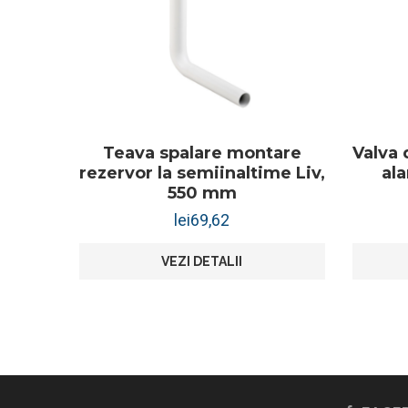
Teava spalare montare
Valva 
rezervor la semiinaltime Liv,
al
550 mm
lei
69,62
VEZI DETALII