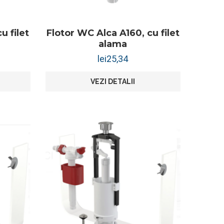
u filet
Flotor WC Alca A160, cu filet
alama
lei
25,34
VEZI DETALII