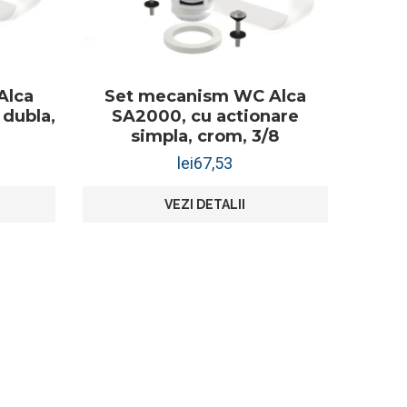
Alca
Set mecanism WC Alca
 dubla,
SA2000, cu actionare
simpla, crom, 3/8
lei
67,53
VEZI DETALII