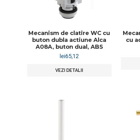
Mecanism de clatire WC cu
Meca
buton dubla actiune Alca
cu a
A08A, buton dual, ABS
lei
65,12
VEZI DETALII