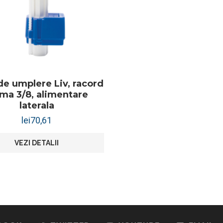
de umplere Liv, racord
ama 3/8, alimentare
laterala
lei
70,61
VEZI DETALII