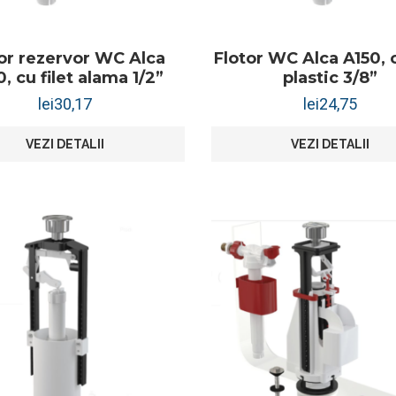
or rezervor WC Alca
Flotor WC Alca A150, c
, cu filet alama 1/2”
plastic 3/8”
lei
30,17
lei
24,75
VEZI DETALII
VEZI DETALII