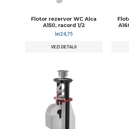
Flotor rezervor WC Alca
Flot
A150, racord 1/2
A160
lei
24,75
VEZI DETALII